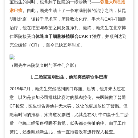
宝出生的同时，也拿到了医院的一纸诊断书——
弥漫大B细胞
淋巴瘤
。自此，顾先生踏上了一条布满荆棘的治疗之路，从昆
明到北京，辗转千里求医，历经数次化疗、手术与CAR-T细胞
治疗，他在绝望与希望之间反复挣扎。最终，顾先生在北京博
仁医院接受
自体造血干细胞移植联合CAR-T治疗
，并顺利达到
完全缓解（CR），至今已快五年时光。
（顾先生来院复查时与医生们合影）
1 二胎宝宝刚出生，他却突然确诊淋巴瘤
2019年7月，顾先生突然感到胸口疼痛。起初，他并未太过在
意，以为是参加公司排球比赛时的肌肉拉伤。去医院做了普通
CT检查，医生也告诉他并无大碍，这让他更加放松了警惕。但
随着时间的推移，疼痛愈发剧烈，尤其是在8月中旬妻子生二胎
后，他晚上经常疼得睡不着觉，低头都会拉扯的疼。由于工作
繁忙，还要照顾新生儿，他一直拖着没有进行深入检查。