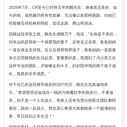
2025年7月，CR至今已经快五年的顾先生，身体状态良好。如
今的他，虽然腿仍然有些发麻，无法像以前那样跑跳，但他已
经能够丢掉轮椅和拐杖，尝试走路、爬山和游泳。
回顾这段求医之路，顾先生感慨万千，他说，“生病是不幸的，
但幸运的是我有一个很爱我的妻子，还有岳父岳母、爸爸妈妈
一直在身边支持我。岳父岳母帮我带孩子，爸爸妈妈一直跟着
来北京照顾我的生活起居。更重要的是，我遇到了
冯少美
主任
这样专业的团队，才能够走到今天，好好陪伴我的两个孩子成
长，我真的非常感恩。”
对于自己的这段艰辛曲折的治疗经历，顾先生也真诚地表
示，“希望那些还奋战在一线的与病魔抗争的病友们，不要放
弃，你不是一个人在战斗，有家人还有负责任的医生团队都陪
着你，跟你一起战斗。我也衷心希望大家都能有一个圆满的结
果，早日回归正常生活！”