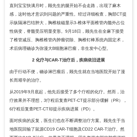
直到宝宝快满月时，顾先生的腿开始不会走路，出现了麻木
感，这时他才意识到问题的严重性。经过详细检查，胸部CT提
示纵隔淋巴结肿大，胸椎核磁显示3-椎体平面椎管内髓外占位
性病变，脊髓受压明显变形。9月18日，顾先生在全麻下接受
了椎管减压、胸椎椎管内肿瘤切除、胸椎钉棒系统内固定术，
术后病理确诊为弥漫大B细胞淋巴瘤，非生发中心型。
2 化疗与CAR-T治疗后，疾病依旧进展
由于行动不便，确诊淋巴瘤后，顾先生就在当地医院开始了漫
长而艰辛的治疗。
从2019年9月底起，他先后接受了多个疗程的化疗。然而，治
疗效果并不理想，3疗程后复查PET-CT提示部分缓解（PR），
6疗程后复查PET-CT却提示疾病进展（PD）。
面对疾病的反复，医生们也在不断调整治疗方案。顾先生于当
地医院回输了鼠源CD19 CAR-T细胞及CD22 CAR-T治疗。然