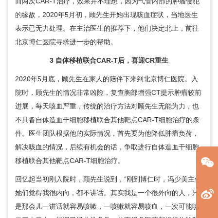
而两次CAR-T治疗，效果并不理想，因为气管内部的肿瘤侵犯
的缘故，2020年5月初，顾先生开始出现咳血症状，当地医生
表示已无力处理。在主治医生的推荐下，他们决定北上，前往
北京博仁医院寻求进一步的帮助。
3 自体移植联合CAR-T后，喜迎CR重生
2020年5月底，顾先生在家人的陪伴下来到北京博仁医院。入
院时，顾先生的情况非常凶险，复查胸部增强CT提示肿瘤较前
进展，每天咳血严重，传统的治疗方法对顾先生无能为力，也
不具备自体造血干细胞移植联合其他靶点CAR-T细胞治疗的条
件。医生团队根据他的实际情况，首先要为他降低肿瘤负荷，
解决咳血的情况，后续有机会的话，争取进行自体造血干细胞
移植联合其他靶点CAR-T细胞治疗。
回忆起当初刚入院时，顾先生说到，“刚到博仁时，
冯少美
主任
她们觉得我很内向，都不讲话。其实我是一个很外向的人，只
是那会儿一讲话就容易咳嗽，一咳嗽就容易咳血，一次可能咳