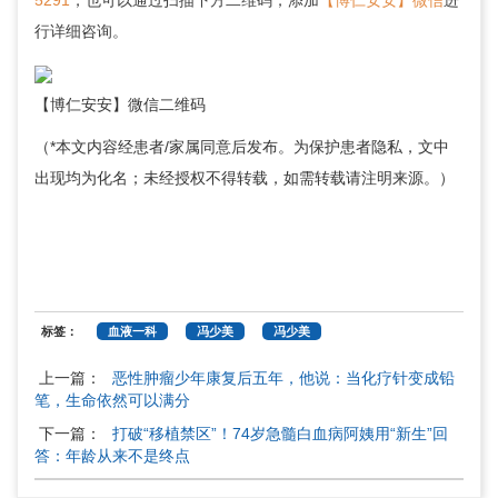
5291
，也可以通过扫描下方二维码，添加
【博仁安安】微信
进
行详细咨询。
【博仁安安】微信二维码
（*本文内容经患者/家属同意后发布。为保护患者隐私，文中
出现均为化名；未经授权不得转载，如需转载请注明来源。）
标签：
血液一科
冯少美
冯少美
上一篇：
恶性肿瘤少年康复后五年，他说：当化疗针变成铅
笔，生命依然可以满分
下一篇：
打破“移植禁区”！74岁急髓白血病阿姨用“新生”回
答：年龄从来不是终点