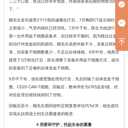
二三十口血，状况已经非常危急，外面很多医院都拒绝收治我
了。”
顾先生首先接受2个疗程的减瘤化疗后，7月胸部CT提示病灶较
之前缩小，气管内病灶已经消失。7月中下旬，医生为他进行了
第一次外周血干细胞采集术，但过程并不顺利。因为既往过多
的治疗对造血组织的损伤，顾先生虽然年龄不大，采集过程标
准，但采集干细胞数量少，不足以自体移植。8月中旬，他再次
接受了1疗程化疗后，医生调整了采集外周血干细胞方式，成功
的采集到了足够的自体造血干细胞。
9月中下旬，他在接受预处理化疗后，先后回输了自体造血干细
胞、CD20 CAR-T细胞。回输后，整体评价为CRS反应I级，经
对症处理后很快就得到了控制。
回输后至今，顾先生期间按时定期复查评估均为CR，他也成功
实现从抗癌战士到生活重建者的蜕变。
4 用爱和守护，托起生命的重量