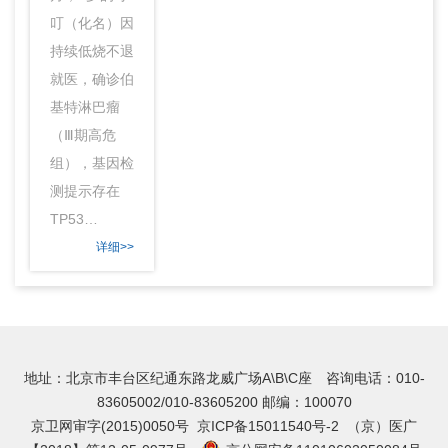
叮（化名）因
持续低烧不退
就医，确诊伯
基特淋巴瘤
（Ⅲ期高危
组），基因检
测提示存在
TP53…
详细>>
地址：北京市丰台区纪通东路龙威广场A\B\C座 咨询电话：010-
83605002/010-83605200 邮编：100070
京卫网审字(2015)0050号
京ICP备15011540号-2
（京）医广