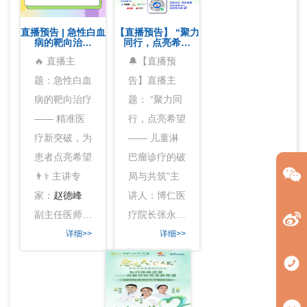
直播预告 | 急性白血
【直播预告】 “聚力
病的靶向治…
同行，点亮希…
🔥 直播主
🔔【直播预
题：急性白血
告】直播主
病的靶向治疗
题： “聚力同
—— 精准医
行，点亮希望
疗新突破，为
—— 儿童淋
患者点亮希望
巴瘤诊疗的破
👨⚕️ 主讲专
局与共筑”主
家：
赵德峰
讲人：博仁医
副主任医师…
疗院长张永…
详细>>
详细>>