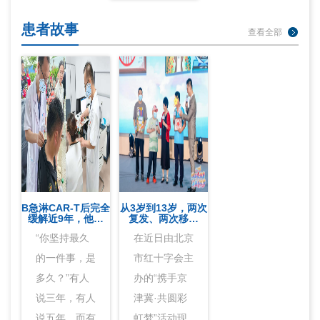
患者故事
查看全部
B急淋CAR-T后完全
从3岁到13岁，两次
缓解近9年，他…
复发、两次移…
“你坚持最久
在近日由北京
的一件事，是
市红十字会主
多久？”有人
办的“携手京
说三年，有人
津冀·共圆彩
说五年。而有
虹梦”活动现