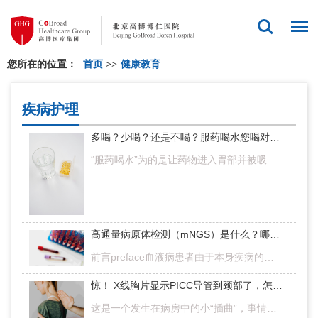
您所在的位置：
首页
>>
健康教育
疾病护理
多喝？少喝？还是不喝？服药喝水您喝对了吗？
“服药喝水”为的是让药物进入胃部并被吸收，进而到达全身各器官而发挥药效，殊不知服药时喝水也要讲究科学性。多喝？少喝？还是不喝？究竟喝多少水为宜，并非千篇一律，下面我们就给大家来讲讲“吃什么药，喝多少水…
高通量病原体检测（mNGS）是什么？哪些患者需要做检测？
前言preface血液病患者由于本身疾病的原因，或受放化疗、免疫抑制治疗以及造血干细胞移植等治疗方式的影响，经常伴有中性粒细胞缺乏（粒缺）。相关数据显示，超过80%的血液肿瘤患者发生过粒缺性发热，且死亡率较高。…
惊！ X线胸片显示PICC导管到颈部了，怎么办？
这是一个发生在病房中的小“插曲”，事情是这样的——1床王先生，入院拍摄X线胸片，显示PICC导管漂浮到颈静脉，于是特别紧张地追问小李护士……借此机会，我们也跟大家普及一下，如何预防导管异位的小知识！1、什么是导管…