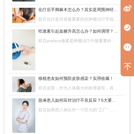
化疗后手脚麻木怎么办？其实是周围神经病变要警惕！
前言化疗是目前最重要的抗肿瘤治疗手段之一，但化疗药物在灭杀肿瘤细胞的过程中，药物对身体内正常细胞也有抑制作用，会导致患者产生一系列的不良反应。其中，手脚发麻就是化疗药物最常见的不良反应之一，发生率为30…
吃激素引起血糖升高怎么办？如何调理？需要注意什么？
前言preface激素是肿瘤治疗中最重要的药物，但长期应用及停药后会引起一些不良反应，血糖升高就是激素的副作用之一。患者吃激素引起血糖升高怎么办？日常生活中应该如何控制血糖？血糖升高对患者又有哪些危害呢？本…
移植患友如何预防皮肤感染？实用收藏！
前言皮肤，作为人体最大的排泄器官，具有非常重要的作用。我们全身的皮肤覆盖在身体表面，直接与外界接触，是具有保护、排泄、呼吸、调节体温和感受外界刺激等作用的一种器官，也是人体器官中最大的器官之一，约占体…
急淋患儿如何应对治疗不良反应？5大要点需牢记！
前言如果把人体比作一个巨大的“工厂”，那免疫系统就是我们抵御病毒侵袭的“保护伞”。但对于处在治疗中的急淋患儿来说，这层保护就显得十分薄弱。儿童急淋发病症状多样，并且在接受各种治疗的过程中也会伴随一些不…