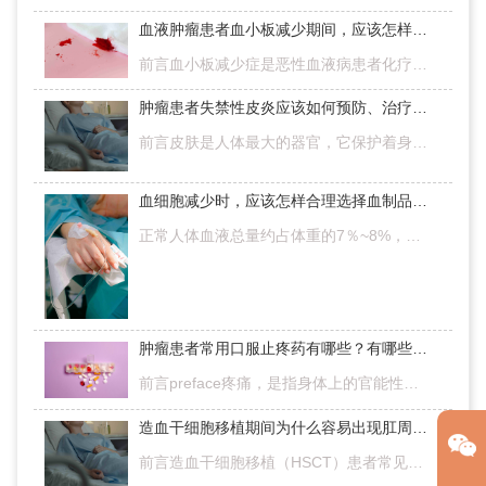
血液肿瘤患者血小板减少期间，应该怎样预防出血呢？
前言血小板减少症是恶性血液病患者化疗时常见的一种不良反应[1]，当外周血中血小板计数＜100×10^9/L可定义为血小板减少症。血小板在止血、凝血等方面起着重要作用[2]，当血小板减少时会有皮肤、黏膜、脏器出血，严重…
肿瘤患者失禁性皮炎应该如何预防、治疗和护理？
前言皮肤是人体最大的器官，它保护着身体不受外界的侵害，还起到了调节体温和排汗等功能。如果皮肤出现了问题，不但会影响个人形象，而且还会给身体健康造成伤害。失禁性皮炎是肿瘤患者较为常见的一种皮肤疾病，本文…
血细胞减少时，应该怎样合理选择血制品来输注？
正常人体血液总量约占体重的7％~8%，人体血液里包含红细胞、白细胞、血小板、血浆等成分，这些血液成分都“各司其职”。当血细胞减少时人体会出现头晕、乏力、胸闷、出血等表现，此时，我们应该怎样合理选择血制品来…
肿瘤患者常用口服止疼药有哪些？有哪些注意事项和误区？
前言preface疼痛，是指身体上的官能性或实质性的感受，被美国疼痛学会主席“James Campbell”定义为“第五生命的体征”。其也是肿瘤患者一种比较常见的现象和比较明显的感受，主要表现为痛苦、焦虑、抑郁、乏力、失…
造血干细胞移植期间为什么容易出现肛周问题？如何预防和护理？
前言造血干细胞移植（HSCT）患者常见的并发症为继发性感染，而肛周感染便是其中常见且严重的并发症之一。有关资料统计，国内文献报道血液肿瘤患者肛周感染发生率高达36.6%，HSCT患者肛周感染发生率达到10%以上。若感…