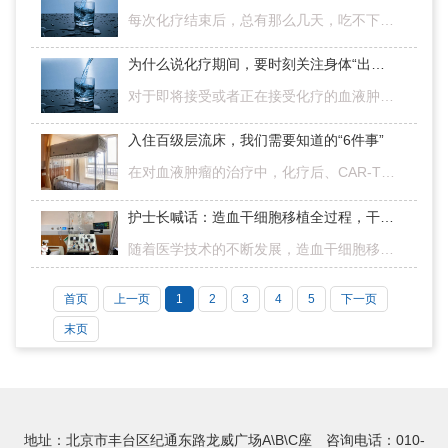
每次化疗结束后，总有那么几天，吃不下饭，喝不了水……这一切，都是口腔黏膜炎的锅！患者化疗后常引起恶心、呕吐、口腔黏膜炎等不适，而口腔黏膜炎常伴随食欲下降，味觉改变，口苦，也会给治疗带来不利影响。化疗后我…
为什么说化疗期间，要时刻关注身体“出入量”？
对于即将接受或者正在接受化疗的血液肿瘤患友来说，不仅用药用量有讲究，一杯水、一碗粥、大便、小便等等的监测记录，对于整个治疗过程来说也十分重要，不容忽视。化疗期间如何对患者做好重点出入量监测？北京高博博…
入住百级层流床，我们需要知道的“6件事”
在对血液肿瘤的治疗中，化疗后、CAR-T后或移植后等处于粒细胞缺乏期（粒缺期）的患者，因抵抗力降低，极易发生感染，导致疾病加重。而百级层流床能为患者提供良好的环境保护，不仅能减轻感染程度，减少痛苦，还能加…
护士长喊话：造血干细胞移植全过程，干货满满，建议收藏！
随着医学技术的不断发展，造血干细胞移植已成为治疗多种血液系统疾病的有效方法，为许多血液病患者带来新的生机。造血干细胞移植包括自体外周血造血干细胞移植以及异基因造血干细胞移植，本文中，北京高博博仁医院胡…
首页
上一页
1
2
3
4
5
下一页
末页
地址：北京市丰台区纪通东路龙威广场A\B\C座 咨询电话：010-