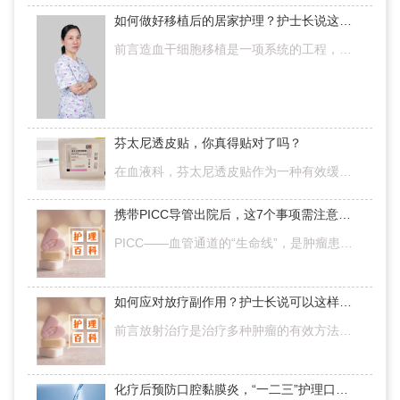
如何做好移植后的居家护理？护士长说这几个关键点需掌握！
前言造血干细胞移植是一项系统的工程，出院是造血干细胞移植全过程中一个重要的里程碑，从医院到家的转变，做好自我管理，尤为重要！体现在患者生活的方方面面。对于移植成功后的患者来说，出院后的居家护理尤为重要…
芬太尼透皮贴，你真得贴对了吗？
在血液科，芬太尼透皮贴作为一种有效缓解疼痛的药物，受到肿瘤疼痛患者的青睐。它无需口服，减少了患者恶心呕吐、吞咽困难的不良反应；镇痛时间可持续72小时，皮肤吸收利用率为92~94%，镇痛作用强，是吗啡的数10倍[1…
携带PICC导管出院后，这7个事项需注意——
PICC——血管通道的“生命线”，是肿瘤患者化疗、给药、输血等的必要途径。PICC导管一旦脱出，不仅会影响患者的治疗，还会增加反复穿刺带来的痛苦，以及增加患者治疗费用的负担……在院期间会由护士每天查看管路情况，若…
如何应对放疗副作用？护士长说可以这样做——
前言放射治疗是治疗多种肿瘤的有效方法，然而肿瘤细胞受到照射的同时，正常组织也会发生放射性损伤。放射性皮炎是肿瘤放射治疗中最常见的并发症，大约47%的患者放疗后会出现II度以上的放射性皮肤反应［1］，其中湿性脱…
化疗后预防口腔黏膜炎，“一二三”护理口诀需掌握！