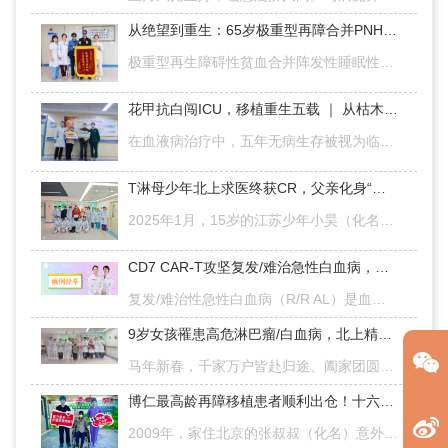
从绝望到重生：65岁极重型再障合并PNH老人的200天“补体”奇迹
极重型再生障碍性贫血合并阵发性睡眠性血红蛋白尿综合征（VSAA-PNH综合征）属于高危血液系统重叠疾病，兼具重度骨髓造血衰竭与顽固性血管内溶血，尤其是合并胆囊结石及梗阻性黄疸时，患者血小板极低、外科干预风险极…
花甲抗白闯ICU，移植重生五载 ｜ 从枯木到逢春，我跨过临床治愈线
在血液病治疗中，五年无病生存被视为临床治愈的重要里程碑。对于一位62岁、化疗未缓解、曾住进ICU的急性髓系白血病（AML）患者而言，跨越这道关口，更是一场来之不易的生命奇迹。在北京博仁医院接受半相合造血干细胞…
T淋母少年北上求医终获CR，父亲化身“研究型家长”，用坚持守护希望
2025年1月，15岁的江苏少年小昊（化名）被确诊为T淋巴母细胞淋巴瘤。在外院初步完成4个疗程化疗后，为寻求更规范、更精准的后续治疗，帮助孩子彻底战胜病魔，一家人不远千里，从江苏慕名来到北京博仁医院儿童血液/肿…
CD7 CAR-T攻坚复发/难治急性白血病，为患者带来治疗希望！
复发/难治性急性白血病（R/R AL）是血液科临床治疗中的一大难题，常规治疗手段疗效有限，患者预后往往不容乐观，而CAR-T细胞免疫治疗的出现，为患者打开了新的治疗窗口。其中CD7抗原在T系白血病细胞上高度表达，成为…
9岁女孩罹患高危淋巴瘤/白血病，北上精准求医CR迎新生
马年新春，千家万户皆赴归途、阖家团圆，而来自河南的芒果（化名）一家，却在北京度过了这段意义非凡的时光。2025年4月，9岁的芒果在外院确诊T淋巴母细胞淋巴瘤/白血病，几经考量一家人毅然选择前往北京博仁医院，寻…
博仁最高龄再障移植患者顺利出仓！十六载抗病路，终迎新生曙光
2009年，家住北京的张叔叔（化名）意外确诊再生障碍性贫血伴PNH（阵发性睡眠性血红蛋白尿症）。此后，他在北京一家医院规律就诊，遵医嘱服药复查，病情长期稳定。然而，2025年8月，张叔叔的病情急剧恶化，医生告知造…