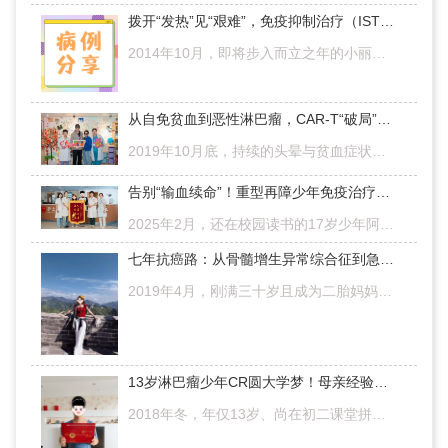
拨开“发热”见“艰难”，免疫抑制治疗（IST）后重型再障患者涅槃重生！
2014年10月，即将步入而立之年的小丽（化名）因乏力、贫血、血小板减低意外确诊再生障碍性贫血（再障）。在历经长期口服促造血药物及中药治疗无效后，于2025年因反复腹胀、血象进行性下降及口腔黏膜溃疡等症状，辗转…
从自免贫血到恶性淋巴瘤，CAR-T“破局”后的他携爱人自驾遍游祖国山河
2019年10月底，持续的头晕与贫血症状将57岁的朱先生（化名）推向了人生转折点。从最初确诊自身免疫性溶血性贫血，到2021年1月因肠梗阻手术意外发现弥漫大B细胞淋巴瘤并伴多器官转移，这场突如其来的疾病让他经历了化…
告别“输血续命”！重型再障少年免疫治疗获新生，重启青春征程
2025年2月，还在校园读书的17岁少年阿煜（化名）发现自己长期“头晕、乏力”的问题愈发严重，连日常爬楼梯都变得困难。随后近三个月，他与家人辗转地方及省城医院，却始终未能确诊，病情也未见好转。直至2025年5月，…
七年抗癌路：从骨髓增生异常综合征到急性髓系白血病，二胎妈妈终迎生命曙光
2019年4月，刚满三十岁且成为二胎妈妈仅一年的阿雯（化名）确诊骨髓增生异常综合征（MDS），她从新疆奔赴天津、北京求医，后选择在一家中医医院用中药治疗，病情稳定近两年。然而2021年10月，她的病情急转直下，进展…
13岁淋巴瘤少年CR圆大学梦！母亲经验分享：这些弯路别再走
2018年冬，年仅13岁、尚在初二课堂拼搏的勤勤（化名），被意外诊断出患有“ALK阳性间变大细胞淋巴瘤”。之后，他在外院接受成人方案治疗，虽历经化疗、自体移植、靶向治疗的重重磨难后达到完全缓解（CR），却因方案…