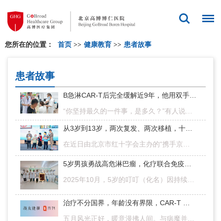
您所在的位置：
首页
>>
健康教育
>>
患者故事
患者故事
B急淋CAR-T后完全缓解近9年，他用双手帮助了数千人：“如果我活下来，就要帮很多人”
“你坚持最久的一件事，是多久？”有人说三年，有人说五年。而有一个人，每个月都去几家医院，为素不相识的人公益推拿正骨——这一件事，他坚持了九年。他是医生，也是志愿者，更是一位从绝望走向新生的血液病患者。20…
从3岁到13岁，两次复发、两次移植，十年抗白少年即将重返校园
在近日由北京市红十字会主办的“携手京津冀·共圆彩虹梦”活动现场，13岁的白血病康复小少年乐乐（化名）与为他捐献造血干细胞的供者叔叔深情相拥，这一幕令在场众人无不动容。这感人的重逢，背后是长达十年的抗白之…
5岁男孩勇战高危淋巴瘤，化疗联合免疫靶向治疗成功CR！
2025年10月，5岁的叮叮（化名）因持续低烧不退就医，确诊伯基特淋巴瘤（Ⅲ期高危组），基因检测提示存在TP53突变及MYC、ID3、GNA13等多个肿瘤突变基因。他在天津一家医院完成4个疗程化疗后，病情依旧无法达到完全缓解…
治疗不分国界，年龄没有界限，CAR-T 、移植护航更多患者重获新生
五月风光正好，暖意漫拂人间。与病魔并肩博弈，为健康倾心护航，无数动人的康复故事在此续写。佳音频传，暖意长存，我们始终守护每一份向往美好的初心。♥ T急淋国际患友，CAR-T桥接二次移植后顺利CR来自国外的急性T…