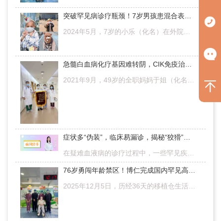
突破罕见病诊疗瓶颈！7岁男孩患混合表型淋巴瘤/白血病，博仁医院创新诊疗助其重获新生
2024年5月，7岁的小乐（化名）在外院被确诊为T淋巴母细胞淋巴瘤/白血病伴髓系表达（IV期CNS1）。然而，经过多次规范化疗后，他的疾病始终不能达到缓解，治疗陷入绝境。2024年11月，当地医生约请张永红教授会诊后，为…
急髓白血病化疗基因难转阴，CIK免疫治疗破僵局！CR三年奔赴新生
2021年9月，49岁的全职妈妈于姐（化名）正全力陪伴高三儿子冲刺高考，一份急性髓系白血病M2型（伴CBFβ-MYH11融合基因阳性）的诊断书，骤然打破了生活的平静。在本地医院历经多轮化疗，关键的融合基因始终未能转阴，…
症状多“伪装”，临床易漏诊，揭秘“狡猾”血液病不为人知的诊疗真相！
在疑难血液病的诊疗过程中，一些罕见疾病常常 “伪装” 成常见病症，极易引发漏诊，不仅让患者的求医之路充满波折，更是承受着身心双重折磨。本文将分享一例被漏诊多年、最终得以确诊的阵发性睡眠性血红蛋白尿症（PN…
76岁勇闯年龄禁区！博仁完成国内罕见高龄白血病移植，谱写生命奇迹
2025年12月5日，历经36天的移植仓生活，来自陕西西安76岁的萧奶奶（化名）坐在轮椅上，由医护人员缓缓推出移植仓。移植仓门外，她的儿子李先生（化名）早已静候多时。这位从慢性粒单核细胞白血病（CMML）转化为急性…