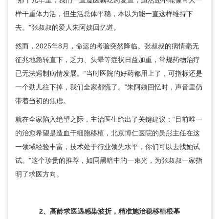
“那十几年里，我们一直遵医嘱吃药复查，虽然还不能像常人一
样干重体力活，但生活总体平稳，本以为能一直这样维持下
去。”张叔叔的爱人朱阿姨回忆道。
然而，2025年8月，命运的考验突然降临。张叔叔的病情毫无
征兆地急转直下，乏力、头晕等症状日益加重，常规药物治疗
已无法遏制病情发展。“当时医院的好药都用上了，可指标还是
一个劲儿往下掉，我们全家都慌了。”朱阿姨回忆时，声音里仍
带着当初的焦虑。
就在全家陷入绝望之际，主治医生给出了关键建议：“目前唯一
的治愈希望是造血干细胞移植，北京博仁医院的
吴彤
主任在这
一领域经验丰富，技术处于行业领先水平，你们可以去找她试
试。”这个珍贵的推荐，如同黑暗中的一束光，为张叔叔一家指
明了求医方向。
2、高龄求医遇感染波折，精准施治稳移植根基