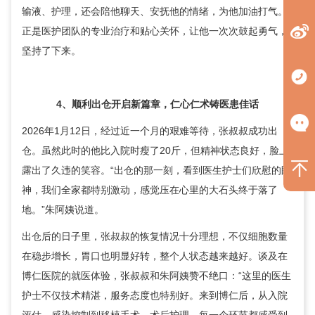
输液、护理，还会陪他聊天、安抚他的情绪，为他加油打气。
正是医护团队的专业治疗和贴心关怀，让他一次次鼓起勇气，
坚持了下来。
4、顺利出仓开启新篇章，仁心仁术铸医患佳话
2026年1月12日，经过近一个月的艰难等待，张叔叔成功出
仓。虽然此时的他比入院时瘦了20斤，但精神状态良好，脸上
露出了久违的笑容。“出仓的那一刻，看到医生护士们欣慰的眼
神，我们全家都特别激动，感觉压在心里的大石头终于落了
地。”朱阿姨说道。
出仓后的日子里，张叔叔的恢复情况十分理想，不仅细胞数量
在稳步增长，胃口也明显好转，整个人状态越来越好。谈及在
博仁医院的就医体验，张叔叔和朱阿姨赞不绝口：“这里的医生
护士不仅技术精湛，服务态度也特别好。来到博仁后，从入院