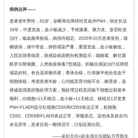
病例点评——
患者老年男性，62岁，诊断再生障碍性贫血伴PNH，病史长达
16年，中度贫血，血小板减少，予雄激素、康力龙、泼尼松龙
治疗，输血频率较低，病情尚稳定。2025年10月患者发热，咳
嗽咳痰，痰中带血，肺部感染严重，重度贫血，血小板极低，
入院后筛查病原，痰感染病原靶向检测提示：烟曲霉、解甘露
醇罗尔斯顿菌、人类疱疹病毒7型感染。积极抗感染治疗后肺部
感染好转。有合适亲缘供者，查体合格，行亲缘半相合造血干
细胞移植，考虑患者年龄，心功能及肾功能不全，耐受差，选
择减低强度的预处理方案，预处理过程及回输干细胞过程基本
顺利，白细胞+11天植活，血小板+11天植活。移植后1月复查
PNH-FLAER提示红细胞CD55和CD59表达正常，粒细胞
CD55、CD59和FLAER表达正常，骨髓形态、染色体及嵌合均
未见异常，患者目前一般情况可，计划近期出院。
——
吴彤
主任×
赵永强
主任团队方芳医生