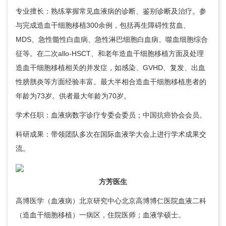
专业擅长：熟练掌握常见血液病的诊断、鉴别诊断及治疗。参
与完成造血干细胞移植300余例，包括再生障碍性贫血、
MDS、急性髓性白血病、急性淋巴细胞白血病、噬血细胞综合
征等。在二次allo-HSCT、和老年造血干细胞移植方面及处理
造血干细胞移植相关的并发症，如感染、GVHD、复发、出血
性膀胱炎等方面经验丰富。最大半相合造血干细胞移植患者的
年龄为73岁。供者最大年龄为70岁。
学术任职：血液病数字诊疗专委会委员；中国抗癌协会会员。
科研成果：带领团队多次在国际血液学大会上进行学术成果交
流。
方芳医生
高博医学（血液病）北京研究中心北京高博博仁医院
血液二科
（造血干细胞移植）一病区，住院医师；血液学硕士。