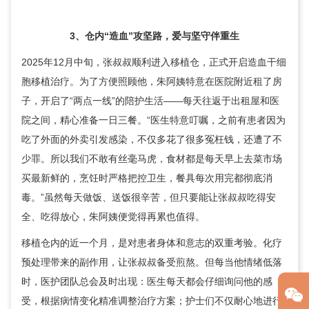
3、仓内“造血”攻坚路，爱与坚守伴重生
2025年12月中旬，张叔叔顺利进入移植仓，正式开启造血干细
胞移植治疗。为了方便照顾他，朱阿姨特意在医院附近租了房
子，开启了“两点一线”的陪护生活——每天往返于出租屋和医
院之间，精心准备一日三餐。“医生特意叮嘱，之前有患者因为
吃了外面的外卖引发感染，不仅多花了很多冤枉钱，还遭了不
少罪。所以我们不敢有丝毫马虎，食材都是每天早上去菜市场
买最新鲜的，烹饪时严格把控卫生，餐具每次用完都彻底消
毒。”虽然每天做饭、送饭很辛苦，但只要能让张叔叔吃得安
全、吃得放心，朱阿姨便觉得再累也值得。
移植仓内的近一个月，是对患者身体和意志的双重考验。化疗
预处理带来的副作用，让张叔叔备受煎熬。但每当他情绪低落
时，医护团队总会及时出现：医生每天都会仔细询问他的感
受，根据病情变化精准调整治疗方案；护士们不仅耐心地进行