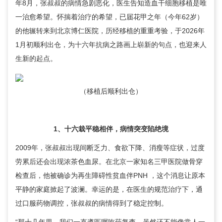
年8月，张叔叔的病情急剧恶化，医生告知造血干细胞移植是唯
一治愈希望。怀揣着治疗的希望，已届花甲之年（今年62岁）
的他辗转来到北京博仁医院，历经移植的重重考验，于2026年
1月初顺利出仓，为十六年抗病之路画上崭新的句点，也迎来人
生新的起点。
（移植后顺利出仓）
1、十六栽平稳相伴，病情突变陷绝境
2009年，张叔叔出现间断乏力、食欲下降、消瘦等症状，过度
劳累后还会出现浓茶色血尿。在北京一家知名三甲医院做骨穿
检查后，他被确诊为再生障碍性贫血伴PNH ，这个消息让原本
平静的家庭掀起了波澜。幸运的是，在医生的规范治疗下，通
过口服药物调控，张叔叔的病情得到了稳定控制。