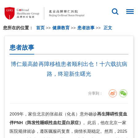
您所在的位置：
首页
>>
健康教育
>>
患者故事
>>
正文
患者故事
博仁最高龄再障移植患者顺利出仓！十六载抗病
路，终迎新生曙光
分享到：
2009年，家住北京的张叔叔（化名）意外确诊
再生障碍性贫血
伴PNH（阵发性睡眠性血红蛋白尿症）
。此后，他在北京一家
医院规律就诊，遵医嘱服药复查，病情长期稳定。然而，2025