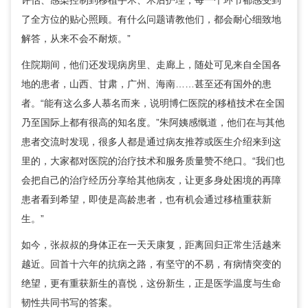
评估、感染控制到移植手术、术后护理，每一个环节都感受到
了全方位的贴心照顾。有什么问题请教他们，都会耐心细致地
解答，从来不会不耐烦。”
住院期间，他们还发现病房里、走廊上，随处可见来自全国各
地的患者，山西、甘肃，广州、海南……甚至还有国外的患
者。“能有这么多人慕名而来，说明博仁医院的移植技术在全国
乃至国际上都有很高的知名度。”朱阿姨感慨道，他们在与其他
患者交流时发现，很多人都是通过病友推荐或医生介绍来到这
里的，大家都对医院的治疗技术和服务质量赞不绝口。“我们也
会把自己的治疗经历分享给其他病友，让更多身处困境的再障
患者看到希望，即使是高龄患者，也有机会通过移植重获新
生。”
如今，张叔叔的身体正在一天天康复，距离回归正常生活越来
越近。回首十六年的抗病之路，有坚守的不易，有病情突变的
绝望，更有重获新生的喜悦，这份新生，正是医学温度与生命
韧性共同书写的答案。