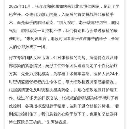
2025年11月，张叔叔和家属如约来到北京博仁医院，见到了
吴
彤
主任。令他们没想到的是，入院后的首要挑战并非移植手
术，而是棘手的肺部感染。“刚入院时，老张咳嗽得厉害，胸闷
气短，肺部感染一直控制不佳，我们特别担心会错过移植的最
佳时机。”朱阿姨坦言，那段时间看着张叔叔痛苦的样子，全家
人的心都揪成了一团。
好在专家团队反应迅速，针对张叔叔的高龄、病情特点以及肺
部感染的紧急情况，
吴彤
主任带领团队迅速制定了个性化治疗
方案：先全力控制感染，为移植手术筑牢基础。医护人员24小
时密切监测张叔叔的生命体征，每天细致检查肺部感染情况，
根据病情变化及时调整抗感染药物，并耐心细致地做好护理工
作。经过20多天的日夜奋战，张叔叔的肺部感染终于得到了有
效控制，各项指标逐渐趋于稳定，达到了进仓移植的标准。“看
到感染控制住了，我们悬着的心终于放下了，也更加坚信选择
博仁医院是正确的。”朱阿姨说道。