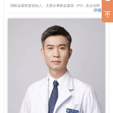
国帕金森联盟创始人。主要从事帕金森病（PD）及运动障
详细
碍疾病的基础与临床研究工作。建立和领导了目前我国乃至
世界上最大的PD诊疗中心，其领导的基础与临床研究团队
在PD的病因和发病机制、新型生物标记物发现与转化、早
期诊断、早期预警、个体化干预和全程管理模式等关键领域
取得了一系列突出的原创性成果，发表论文600余篇，其中
SCI论文250余篇，培养博士后、博士和硕士研究生100多
名。系列研究工作获得了2015年度北京市科学技术一等奖
和2016年度中华医学科技二等奖。出诊时间：周二 下午
13:30-17：00