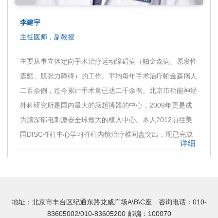
李建宇
主任医师，副教授
主要从事立体定向手术治疗运动障碍病（帕金森病、原发性
震颤、肌张力障碍）的工作。平均每年手术治疗帕金森病人
二百余例，迄今累计手术量已达二千余例。北京市功能神经
外科研究所是国内最大的脑起搏器的中心，2009年更是成
为脑深部电刺激器全球最大的植入中心。本人2012前往美
国DISC脊柱中心学习脊柱内镜治疗椎间盘突出，现已完成
详细
脊柱内镜手术近百例。其他涉及治疗的病种还包括三叉神经
痛、面肌痉挛、腰腿痛、颈肩痛、癫痫、脑瘫等。出诊时
间：周三 13:30-17:00
地址：北京市丰台区纪通东路龙威广场A\B\C座 咨询电话：010-
83605002/010-83605200 邮编：100070